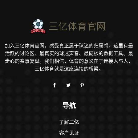
加入三亿体育官网，感受真正属于球迷的归属感。这里有最
活跃的讨论区、最真实的球迷声音、最硬核的数据工具、最
走心的赛事复盘。我们相信，体育的意义在于连接人与人，
三亿体育就是这座连接的桥梁。
导航
了解
三亿
客户见证