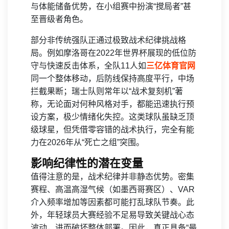
与体能储备优势，在小组赛中扮演“搅局者”甚
至晋级者角色。
部分非传统强队正通过极致战术纪律挑战格
局。例如摩洛哥在2022年世界杯展现的低位防
守与快速反击体系，全队11人如
三亿体育官网
同一个整体移动，后防线保持高度平行，中场
拦截果断；瑞士队则常年以“战术复刻机”著
称，无论面对何种风格对手，都能迅速执行预
设方案，极少情绪化失控。这类球队虽缺乏顶
级球星，但凭借零容错的战术执行，完全有能
力在2026年从“死亡之组”突围。
影响纪律性的潜在变量
值得注意的是，战术纪律并非静态优势。密集
赛程、高温高湿气候（如墨西哥赛区）、VAR
介入频率增加等因素都可能打乱球队节奏。此
外，年轻球员大赛经验不足易导致关键战心态
波动，进而破坏整体部署。因此，真正具备“最