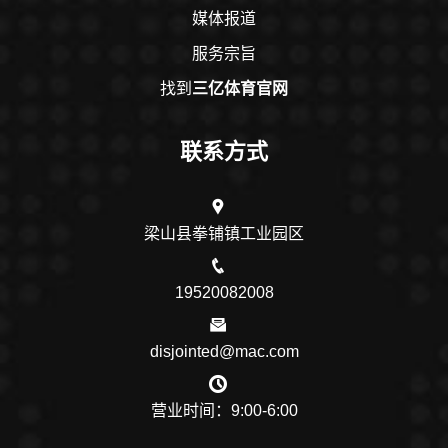
媒体报道
服务宗旨
找到
三亿体育官网
联系方式
梁山县拳铺镇工业园区
19520082008
disjointed@mac.com
营业时间：9:00-6:00