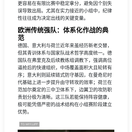
更容易在有限比赛中稳定拿分，避免因个别失
误导致出局。尤其在实力接近的小组中，纪律
性往往成为决定出线的关键变量。
欧洲传统强队：体系化作战的典
范
德国、意大利与荷兰近年来虽经历新老交替，
但其青训体系与国家队战术哲学高度统一。德
国队在弗里克及后续教练组调教下，强调高位
逼抢后的快速组织，中场覆盖面积大且轮转有
序；意大利则延续链式防守基因，在曼奇尼时
代基础上进一步提升由守转攻的效率；荷兰在
范加尔奠定的三中卫体系下，边翼卫的攻防职
责划分极为清晰。这三队若能保持阵容健康，
极可能凭借严密的战术结构在小组赛阶段建立
优势。