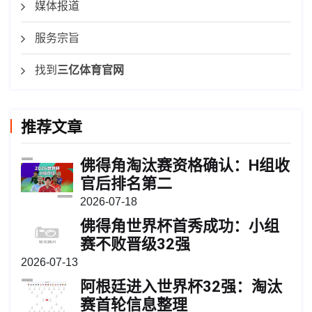
媒体报道
服务宗旨
找到
三亿体育官网
推荐文章
佛得角淘汰赛资格确认：H组收
官后排名第二
2026-07-18
佛得角世界杯首秀成功：小组
赛不败晋级32强
2026-07-13
阿根廷进入世界杯32强：淘汰
赛首轮信息整理