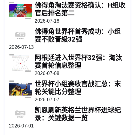
佛得角淘汰赛资格确认：H组收
官后排名第二
2026-07-18
佛得角世界杯首秀成功：小组
赛不败晋级32强
2026-07-13
阿根廷进入世界杯32强：淘汰
赛首轮信息整理
2026-07-08
世界杯小组赛收官战汇总：末
轮关键比分整理
2026-07-07
凯恩刷新英格兰世界杯进球纪
录：关键数据一览
2026-07-01