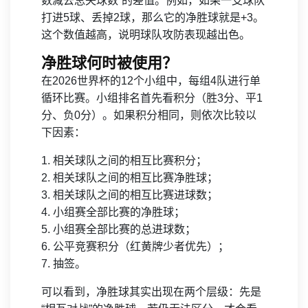
数减去总失球数”的差值。例如，如果一支球队
打进5球、丢掉2球，那么它的净胜球就是+3。
这个数值越高，说明球队攻防表现越出色。
净胜球何时被使用？
在2026世界杯的12个小组中，每组4队进行单
循环比赛。小组排名首先看积分（胜3分、平1
分、负0分）。如果积分相同，则依次比较以
下因素：
1. 相关球队之间的相互比赛积分；
2. 相关球队之间的相互比赛净胜球；
3. 相关球队之间的相互比赛进球数；
4. 小组赛全部比赛的净胜球；
5. 小组赛全部比赛的总进球数；
6. 公平竞赛积分（红黄牌少者优先）；
7. 抽签。
可以看到，净胜球其实出现在两个层级：先是