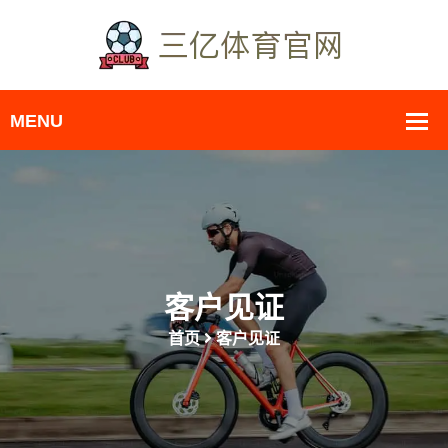
客户见证
首页
客户见证