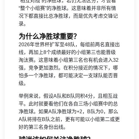
“相互对战”的净胜球，若仍无法区分，才会看
“整个小组赛”的净胜球。这意味着并非所有情
况下都直接比总净胜球，而是优先考虑交锋记
录。
为什么净胜球重要？
2026年世界杯扩军至48队，每组前两名直接出
线，再加上8个成绩最好的小组第三也能晋级
淘汰赛。这意味着小组第三名也有机会进入32
强，竞争更加激烈。在积分接近的情况下，哪
怕多一个净胜球，都可能决定一支球队能否晋
级。
举例来说，假设A队和B队同积4分，且相互战
平。此时就要看他们在各自三场小组赛中的总
净胜球。如果A队净胜球为+2，B队为0，那么
A队将排在B队之前，更有可能以小组第二或更
好的第三名身份出线。