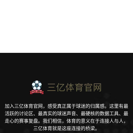
加入三亿体育官网，感受真正属于球迷的归属感。这里有最
活跃的讨论区、最真实的球迷声音、最硬核的数据工具、最
走心的赛事复盘。我们相信，体育的意义在于连接人与人，
三亿体育就是这座连接的桥梁。