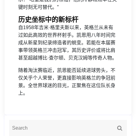
键时刻无可替代。”
历史坐标中的新标杆
自1958年吉米·格里夫斯以来，英格兰从未有
过如此高效的世界杯射手。凯恩用八年时间完
成从新星到纪录缔造者的蜕变。若能在本届赛
事带领英格兰冲击冠军，其历史评价或将比肩
甚至超越博比·查尔顿、贝克汉姆等传奇人物。
随着淘汰赛临近，凯恩能否延续进球势头，不
仅关乎个人荣誉，更直接影响英格兰的争冠前
景。全世界球迷的目光，正聚焦在这位队长身
上。