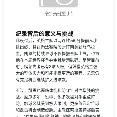
纪录背后的意义与挑战
此役过后，英格兰队以两连胜积6分提前从小
组出线，将在淘汰赛阶段对阵南美劲旅乌拉
圭。凯恩的持续进球不仅提振全队士气，也为
他在本届世界杯争夺金靴增添砝码。尽管目前
射手榜领先者已有3球入账，但凭借英格兰强
大的整体实力和可能走得更远的赛程，凯恩仍
有充足机会继续扩大进球数。
不过，凯恩也面临体能和防守针对性增强的挑
战。厄瓜多尔一役中，他多次被对手重点盯
防，触球区域受到极大限制，更多依靠定位球
和反击机会制造威胁。主教练索斯盖特赛后表
示：“哈里是我们的领袖，他的冷静和效率在关