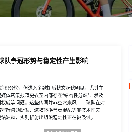
球队争冠形势与稳定性产生影响
度领跑积分榜，但进入冬歇期后状态起伏明显，尤其在
媒体密集报道更衣室内部存在“结构性分歧”，涉及
组权威等问题。这些传闻并非空穴来风——球队在对
防守端沟通断裂、进攻转换节奏混乱等非技术性失
战绩波动，实则折射出组织稳定性正在被侵蚀。