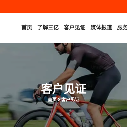
首页
了解
三亿
客户见证
媒体报道
服
客户见证
首页
客户见证