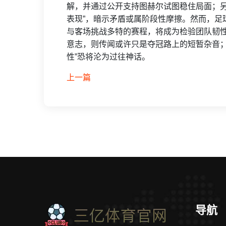
解，并通过公开支持图赫尔试图稳住局面；
表现”，暗示矛盾或属阶段性摩擦。然而，足
与客场挑战多特的赛程，将成为检验团队韧
意志，则传闻或许只是夺冠路上的短暂杂音；
性”恐将沦为过往神话。
上一篇
导航