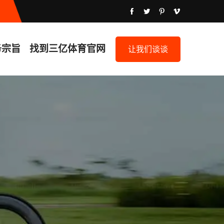
务宗旨
找到
三亿体育官网
让我们谈谈