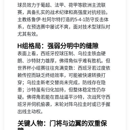
球员效力于葡超、法甲、荷甲等欧洲主流联
赛，具备扎实的战术纪律和高强度对抗经验。
主教练鲁伊·杜阿尔特打造的5-4-1防守反击体
系，在预选赛中屡试不爽，面对技术型球队时
尤其有效。
H组格局：强弱分明中的缝隙
表面上看，西班牙控球压制、乌拉圭铁血硬
朗、沙特财力雄厚，佛得角似乎难有胜机。但
世界杯小组赛往往充满变数：西班牙若过度依
赖传控而缺乏终结效率，可能被快速转换打
穿；乌拉圭新老交替尚未完成，防线存在隐
患；沙特虽有归化加持，但整体稳定性仍存
疑。佛得角若能在首战逼平沙特，次战死守西
班牙并伺机偷袭，末轮对阵乌拉圭时或已手握
出线主动权。
关键人物：门将与边翼的双重保