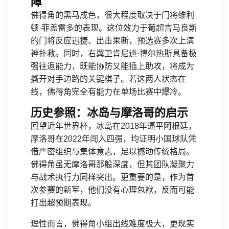
障
佛得角的黑马成色，很大程度取决于门将维利
顿·菲盖雷多的表现。这位效力于葡超吉马良斯
的门将反应迅捷、出击果断，预选赛多次上演
神扑救。同时，右翼卫肯尼迪·博尔热斯具备极
强往返能力，既能协防又能插上助攻，将成为
撕开对手边路的关键棋子。若这两人状态在
线，佛得角完全有能力在单场比赛中爆冷。
历史参照：冰岛与摩洛哥的启示
回望近年世界杯，冰岛在2018年逼平阿根廷，
摩洛哥在2022年闯入四强，均证明小国球队凭
借严密组织与集体意志，足以撼动传统格局。
佛得角虽无摩洛哥那般深度，但其团队凝聚力
与战术执行力同样突出。更重要的是，作为首
次参赛的新军，他们没有心理包袱，反而可能
打出超预期表现。
理性而言，佛得角小组出线难度极大，更现实