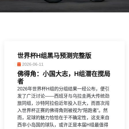
世界杯H组黑马预测完整版
2026-06-11
佛得角：小国大志，H组潜在搅局
者
2026年世界杯H组的分组结果一经公布，便引
发了广泛讨论——西班牙与乌拉圭两大传统劲
旅同组，沙特阿拉伯近年投入巨大，而首次闯
入世界杯正赛的佛得角则被视为“陪跑者”。然
而，足球的魅力恰恰在于不确定性，这支来自
西非小岛国的球队，或许正是本届H组最值得