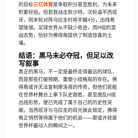
的目标
三亿体育
是争取积分甚至胜利，为未来
积累经验。但若首战击败沙特，次轮逼平西班
牙，则末轮对阵乌拉圭时将手握4分，出线希
望陡增。足球世界从不缺少奇迹，而H组的混
战态势，恰好为佛得角提供了制造惊喜的土
壤。
结语：黑马未必夺冠，但足以改
写叙事
真正的黑马，不一定是最终走得最远的球队，
而是那些打破预期、重塑小组格局的存在。佛
得角或许无法复制摩洛哥的传奇，但他们若能
在世界杯舞台上拿下队史首胜，甚至搅乱H组
出线形势，便已完成了属于自己的历史性突
破。当西班牙与乌拉圭的目光彼此锁定，佛得
角正悄然等待属于他们的机会——那或许就是
世界杯最动人的瞬间之一。