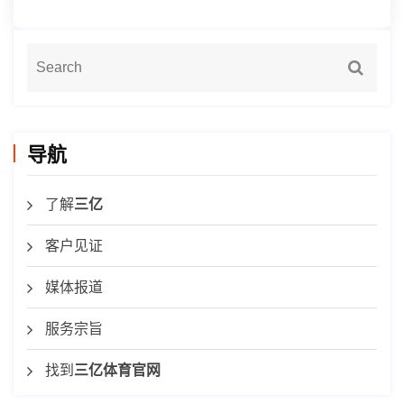
导航
了解
三亿
客户见证
媒体报道
服务宗旨
找到
三亿体育官网