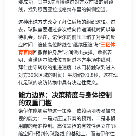
部成功，其中5次直接越过对方双前锋的封锁
线，找到穆西亚拉或格纳布里的斜侧空当。
这种出球方式改变了拜仁后场的组织逻辑。过
去，球队需要通过多次横向传递消耗时间以等
待机会；现在，诺伊尔的前压压缩了对手的反
应时间，迫使高位防线在“继续压迫”与“
三亿体
育官网
回撤保护身后”之间做出抉择。数据表
明，当诺伊尔触球位置超过本方半场中线时，
拜仁由守转攻的推进速度（从门将触球到进入
对方30米区域的时间）平均缩短1.8秒，这在现
代足球的攻防转换中具有决定性意义。
能力边界：决策精度与身体控制
的双重门槛
诺伊尔能够实施这一策略，依赖两项极易被忽
视的能力：一是对压迫节奏的预判，二是非惯
用脚的精准控制。高位逼抢的有效性建立在“压
缩空间+预判传球路线”的基础上，而诺伊尔往