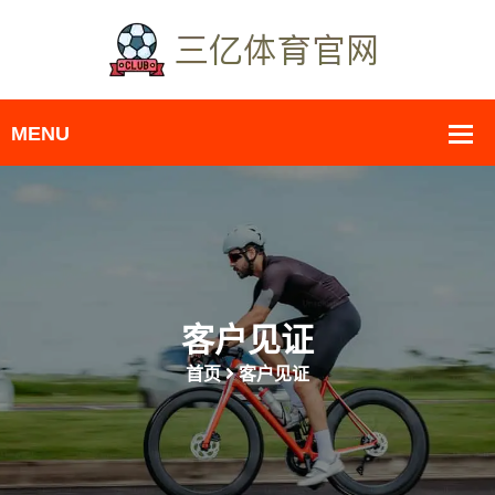
客户见证
首页
客户见证