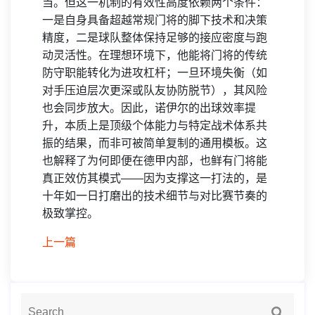
当。但这一机制的有效性高度依赖两个条件：
一是自身具备超越常规门将的脚下技术和决策
精度，二是球队整体保持足够的接应密度与跑
动灵活性。在理想环境下，他能将门将的传统
防守职能转化为进攻杠杆；一旦环境失衡（如
对手压迫层次更深或队友协防脱节），其风险
也会同步放大。因此，诺伊尔的出球效率提
升，本质上是顶级个体能力与特定战术体系共
振的结果，而非可被简单复制的通用模板。这
也解释了为何即便在德甲内部，也鲜有门将能
真正效仿其模式——因为支撑这一打法的，是
十年如一日打磨出的技术细节与对比赛节奏的
极致掌控。
上一篇