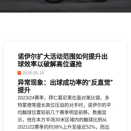
诺伊尔扩大活动范围如何提升出
球效率以破解高位逼抢
2026-05-15
异常现象：出球成功率的“反直觉”
提升
2023/24赛季，拜仁慕尼黑在面对莱比锡、多
特蒙德等擅长高位压迫的对手时，诺伊尔的平
均触球位置较前几个赛季明显前移。数据显
示，他在本方半场30米区域内的触球比例从
2021/22赛季的约38%上升至接近52%，而出