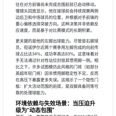
往在对方前锋尚未完成合围前就已启动移动。
慢镜头回放显示，他在接球前会持续观察两侧
边后卫和中场球员的位置，并根据对手前锋的
重心偏移选择突破方向。这种决策并非依赖反
应速度，而是基于对比赛模式的长期积累。
更关键的是他的左脚出球能力。尽管是右脚球
员，但诺伊尔近两个赛季用左脚完成的向前传
球占比达34%，成功率高达83%。这意味着对
手无法通过针对性站位封锁其惯用脚一侧。相
比之下，许多试图模仿此风格的门将（如部分
英超年轻门将）因非惯用脚稳定性不足，反而
在高压下暴露更多失误。这揭示了一个隐性门
槛：扩大活动范围的前提，是双脚具备同等可
靠的处理球能力。
环境依赖与失效场景：当压迫升
级为“动态包围”