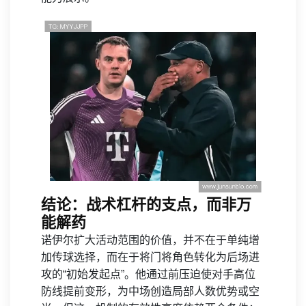
结论：战术杠杆的支点，而非万
能解药
诺伊尔扩大活动范围的价值，并不在于单纯增
加传球选择，而在于将门将角色转化为后场进
攻的“初始发起点”。他通过前压迫使对手高位
防线提前变形，为中场创造局部人数优势或空